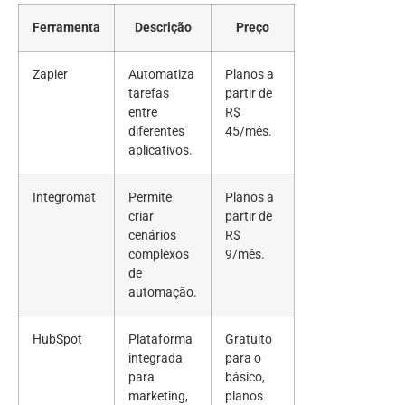
Ferramenta
Descrição
Preço
Zapier
Automatiza
Planos a
tarefas
partir de
entre
R$
diferentes
45/mês.
aplicativos.
Integromat
Permite
Planos a
criar
partir de
cenários
R$
complexos
9/mês.
de
automação.
HubSpot
Plataforma
Gratuito
integrada
para o
para
básico,
marketing,
planos