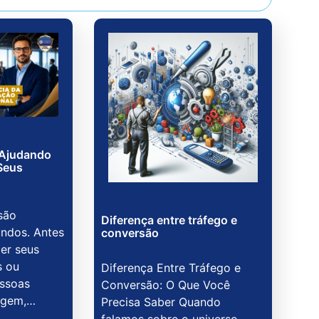
 Ajudando
Seus
são
Diferença entre tráfego e
ndos. Antes
conversão
er seus
s ou
Diferença Entre Tráfego e
essoas
Conversão: O Que Você
agem,…
Precisa Saber Quando
falamos sobre o universo