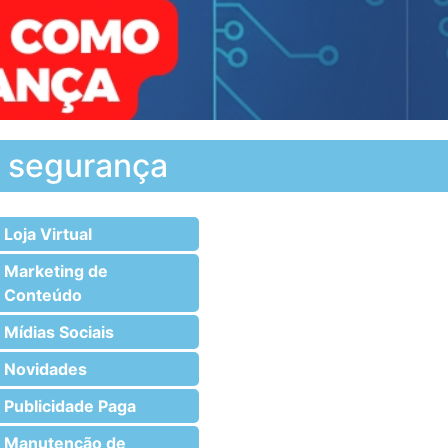
m segurança
Loja Virtual
Marketing de
Conteúdo
Mídias Sociais
Novidades
Publicidade Paga
Manutenção de