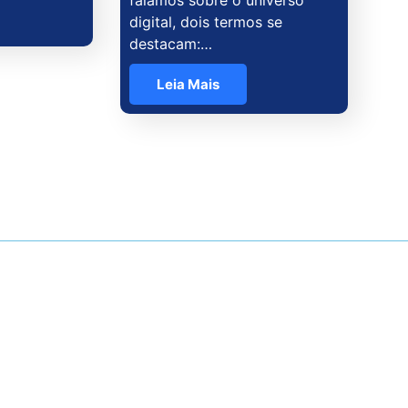
digital, dois termos se
destacam:…
Leia Mais