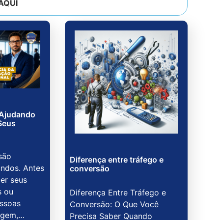
AQUI
 Ajudando
Seus
são
Diferença entre tráfego e
ndos. Antes
conversão
er seus
s ou
Diferença Entre Tráfego e
essoas
Conversão: O Que Você
agem,…
Precisa Saber Quando