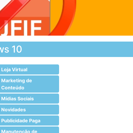
ws 10
Loja Virtual
Marketing de
Conteúdo
Mídias Sociais
Novidades
Publicidade Paga
Manutenção de