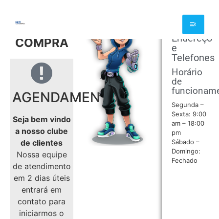
OBRIGADO
POR SUA
Endereço
COMPRA
e
Telefones
Horário
de
funcionam
AGENDAMENTO
Segunda –
Sexta: 9:00
Seja bem vindo
am – 18:00
a nosso clube
pm
de clientes
Sábado –
Domingo:
Nossa equipe
Fechado
de atendimento
em 2 dias úteis
entrará em
contato para
iniciarmos o