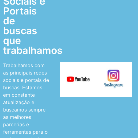
Sociais e
Portais
de
buscas
que
trabalhamos
Trabalhamos com
as principais redes
sociais e portais de
buscas. Estamos
em constante
atualização e
buscamos sempre
as melhores
parcerias e
ferramentas para o