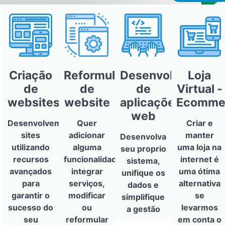
Criação
Reformulação
Desenvolvimento
Loja
de
de
de
Virtual -
websites
website
aplicações
Ecomme
web
Desenvolvemos
Quer
Criar e
sites
adicionar
manter
Desenvolva
utilizando
alguma
uma loja na
seu proprio
recursos
funcionalidade,
internet é
sistema,
avançados
integrar
uma ótima
unifique os
para
serviços,
alternativa
dados e
garantir o
modificar
se
simplifique
sucesso do
ou
levarmos
a gestão
seu
reformular
em conta o