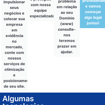
profissionai
problema
impulsionar
com nossa
e vamos
em relação
seus
equipe
começar
ao seu
negócios e
especializada.
algo legal
Domínio
colocar sua
juntos!
(www)
empresa
consulte-
em
nos
evidência
teremos
no
prazer em
mercado,
ajudar.
conte com
nossos
serviços de
otimização
e
posicionamento
de seu site.
Algumas