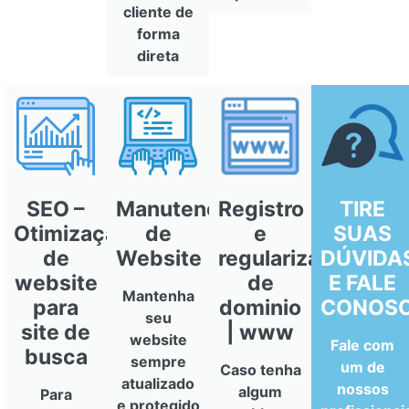
cliente de
forma
direta
SEO –
Manutenção
Registro
TIRE
Otimização
de
e
SUAS
de
Website
regularização
DÚVIDA
website
de
E FALE
Mantenha
para
dominio
CONOS
seu
site de
| www
website
Fale com
busca
sempre
um de
Caso tenha
atualizado
nossos
algum
Para
e protegido