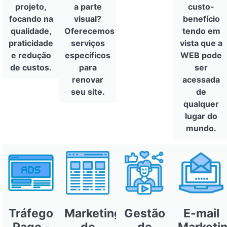
projeto,
a parte
custo-
focando na
visual?
benefício
qualidade,
Oferecemos
tendo em
praticidade
serviços
vista que a
e redução
específicos
WEB pode
de custos.
para
ser
renovar
acessada
seu site.
de
qualquer
lugar do
mundo.
Tráfego
Marketing
Gestão
E-mail