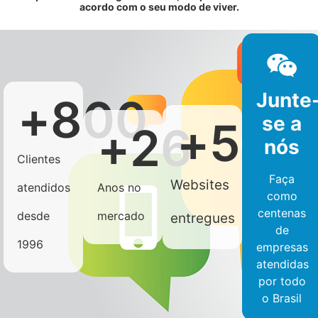
acordo com o seu modo de viver.
Junte
+
800
se a
+
500
+
26
nós
Clientes
Faça
Websites
atendidos
Anos no
como
centenas
desde
mercado
entregues
de
1996
empresas
atendidas
por todo
o Brasil