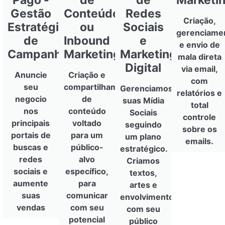
Pago -
de
de
Marketi
Gestão
Conteúdo
Redes
Criação,
Estratégica
ou
Sociais
gerenciame
de
Inbound
e
e envio de
Campanhas
Marketing
Marketing
mala direta
Digital
via email,
Anuncie
Criação e
com
seu
compartilhamento
Gerenciamos
relatórios e
negocio
de
suas Mídia
total
nos
conteúdo
Sociais
controle
principais
voltado
seguindo
sobre os
portais de
para um
um plano
emails.
buscas e
público-
estratégico.
redes
alvo
Criamos
sociais e
específico,
textos,
aumente
para
artes e
suas
comunicar
envolvimento
vendas
com seu
com seu
potencial
público